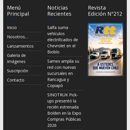
Menú
Noticias
Revista
Principal
Recientes
Edición Nº212
Inicio
Salfa suma
vehículos
Nosotros…
electrificados de
Chevrolet en el
Lanzamientos
Biobío
Galería de
Samex amplía su
Imágenes
red con nuevas
Suscripción
sucursales en
Rancagua y
Contacto
Copiapó
SINOTRUK Pick-
ups presentó la
recién estrenada
Bolden en la Expo
Compras Públicas
2026