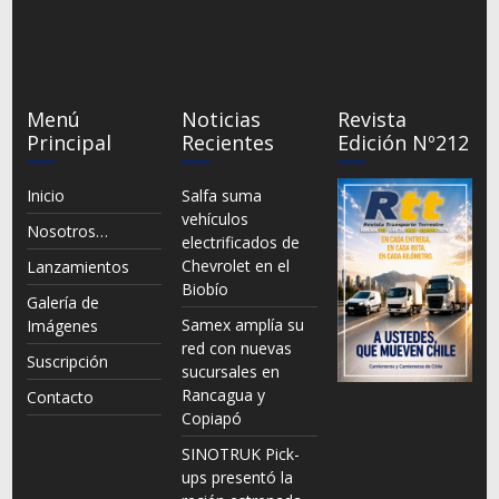
Menú
Noticias
Revista
Principal
Recientes
Edición Nº212
Inicio
Salfa suma
vehículos
Nosotros…
electrificados de
Chevrolet en el
Lanzamientos
Biobío
Galería de
Samex amplía su
Imágenes
red con nuevas
Suscripción
sucursales en
Rancagua y
Contacto
Copiapó
SINOTRUK Pick-
ups presentó la