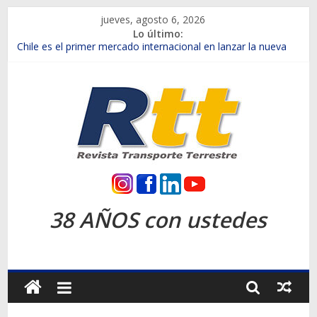
Saltar
jueves, agosto 6, 2026
al
Lo último:
contenido
Chile es el primer mercado internacional en lanzar la nueva
Maxus T70
Cavem: Mercado automotor chileno retrocede 5,3% en julio
Salfa suma vehículos electrificados de Chevrolet en el Biobío
Samex amplía su red con nuevas sucursales en Rancagua y
Copiapó
SINOTRUK Pick-ups presentó la recién estrenada Bolden en
la Expo Compras Públicas 2026
Rtt
Revista
38 AÑOS con ustedes
Transporte
Terrestre