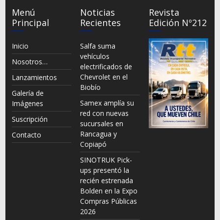
Menú
Noticias
Revista
Principal
Recientes
Edición Nº212
Inicio
Salfa suma
vehículos
Nosotros…
electrificados de
Chevrolet en el
Lanzamientos
Biobío
Galería de
Samex amplía su
Imágenes
red con nuevas
Suscripción
sucursales en
Rancagua y
Contacto
Copiapó
SINOTRUK Pick-
ups presentó la
recién estrenada
Bolden en la Expo
Compras Públicas
2026