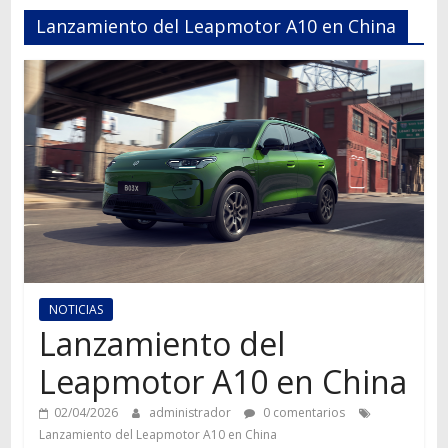
Autos,
Lanzamiento del Leapmotor A10 en China
camiones,
motos,
información
del
mundo
del
transporte
NOTICIAS
Lanzamiento del
Leapmotor A10 en China
02/04/2026
administrador
0 comentarios
Lanzamiento del Leapmotor A10 en China