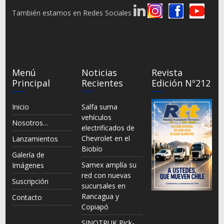
También estamos en Redes Sociales
Menú
Noticias
Revista
Principal
Recientes
Edición Nº212
Inicio
Salfa suma
vehículos
Nosotros…
electrificados de
Chevrolet en el
Lanzamientos
Biobío
Galería de
Samex amplía su
Imágenes
red con nuevas
Suscripción
sucursales en
Rancagua y
Contacto
Copiapó
SINOTRUK Pick-