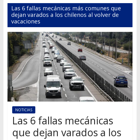
Autos,
Las 6 fallas mecánicas más comunes que
camiones,
dejan varados a los chilenos al volver de
motos,
vacaciones
información
del
mundo
del
transporte
NOTICIAS
Las 6 fallas mecánicas
que dejan varados a los