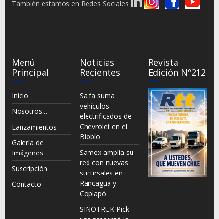
También estamos en Redes Sociales
Menú
Noticias
Revista
Principal
Recientes
Edición Nº212
Inicio
Salfa suma
vehículos
Nosotros…
electrificados de
Chevrolet en el
Lanzamientos
Biobío
Galería de
Samex amplía su
Imágenes
red con nuevas
Suscripción
sucursales en
Rancagua y
Contacto
Copiapó
SINOTRUK Pick-