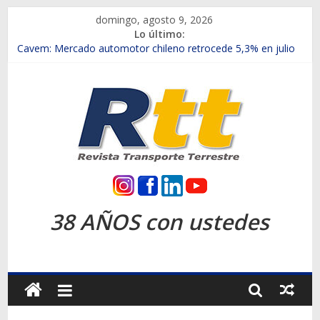
Saltar
domingo, agosto 9, 2026
al
Lo último:
contenido
Chile es el primer mercado internacional en lanzar la nueva
Maxus T70
Cavem: Mercado automotor chileno retrocede 5,3% en julio
Salfa suma vehículos electrificados de Chevrolet en el Biobío
Samex amplía su red con nuevas sucursales en Rancagua y
Copiapó
SINOTRUK Pick-ups presentó la recién estrenada Bolden en
la Expo Compras Públicas 2026
Rtt
Revista
38 AÑOS con ustedes
Transporte
Terrestre