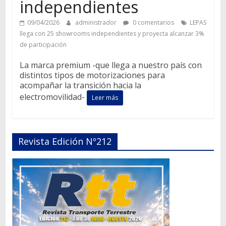
independientes
09/04/2026
administrador
0 comentarios
LEPAS
llega con 25 showrooms independientes y proyecta alcanzar 3%
de participación
La marca premium -que llega a nuestro país con
distintos tipos de motorizaciones para
acompañar la transición hacia la
electromovilidad-
Leer más
Revista Edición Nº212