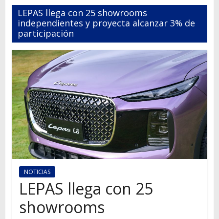
Autos,
LEPAS llega con 25 showrooms
camiones,
independientes y proyecta alcanzar 3% de
motos,
participación
información
del
mundo
del
transporte
NOTICIAS
LEPAS llega con 25
showrooms