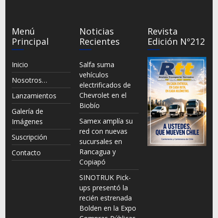
Menú
Noticias
Revista
Principal
Recientes
Edición Nº212
Inicio
Salfa suma
vehículos
Nosotros…
electrificados de
Chevrolet en el
Lanzamientos
Biobío
Galería de
Samex amplía su
Imágenes
red con nuevas
Suscripción
sucursales en
Rancagua y
Contacto
Copiapó
SINOTRUK Pick-
ups presentó la
recién estrenada
Bolden en la Expo