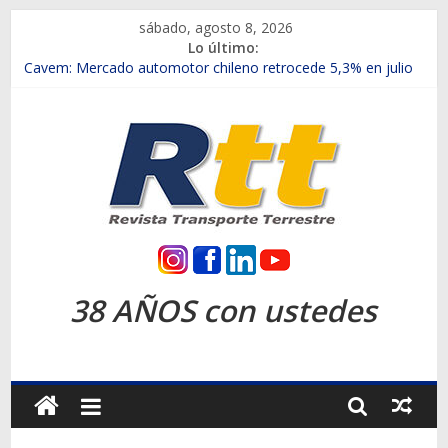
Saltar
sábado, agosto 8, 2026
al
Lo último:
contenido
Chile es el primer mercado internacional en lanzar la nueva
Maxus T70
Cavem: Mercado automotor chileno retrocede 5,3% en julio
Salfa suma vehículos electrificados de Chevrolet en el Biobío
Samex amplía su red con nuevas sucursales en Rancagua y
Copiapó
SINOTRUK Pick-ups presentó la recién estrenada Bolden en
la Expo Compras Públicas 2026
Rtt
Revista
38 AÑOS con ustedes
Transporte
Terrestre