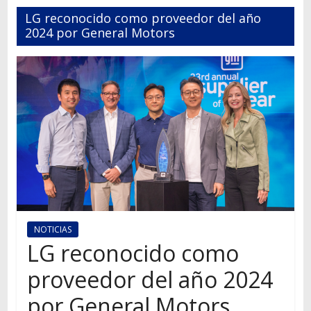
Autos,
LG reconocido como proveedor del año
camiones,
2024 por General Motors
motos,
información
del
mundo
del
transporte
NOTICIAS
LG reconocido como
proveedor del año 2024
por General Motors