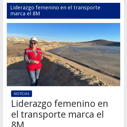
Autos,
Liderazgo femenino en el transporte
camiones,
marca el 8M
motos,
información
del
mundo
del
transporte
NOTICIAS
Liderazgo femenino en
el transporte marca el
8M