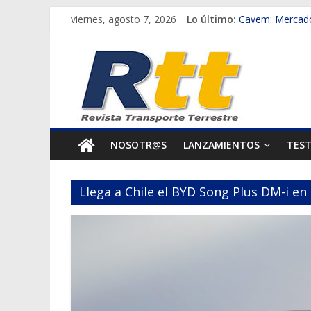
Saltar
viernes, agosto 7, 2026
Lo último:
Cavem: Mercado
al
Salfa suma vehíc
Rtt
contenido
Samex amplía s
SINOTRUK Pick-u
Revista
Chile es el pri
Transporte
NOSOTR@S
LANZAMIENTOS
TES
Terrestre
Llega a Chile el BYD Song Plus DM-i en
Autos,
camiones,
motos,
información
del
mundo
del
transporte