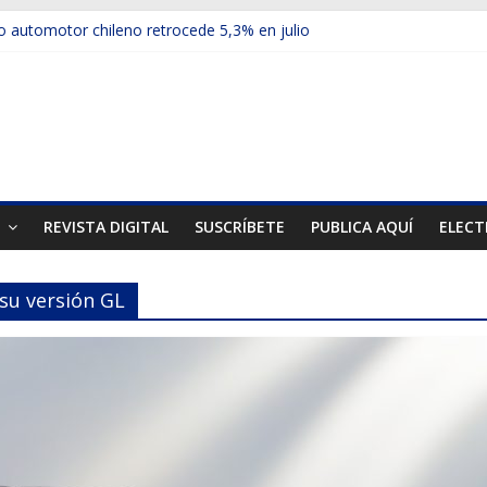
 automotor chileno retrocede 5,3% en julio
ulos electrificados de Chevrolet en el Biobío
u red con nuevas sucursales en Rancagua y Copiapó
ps presentó la recién estrenada Bolden en la Expo Compras Públic
mer mercado internacional en lanzar la nueva Maxus T70
T
REVISTA DIGITAL
SUSCRÍBETE
PUBLICA AQUÍ
ELECT
 su versión GL