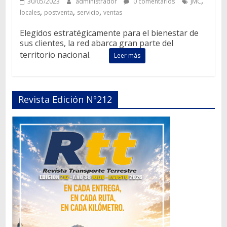
,
30/05/2023
administrador
0 comentarios
JMC
,
,
,
locales
postventa
servicio
ventas
Elegidos estratégicamente para el bienestar de
sus clientes, la red abarca gran parte del
territorio nacional.
Leer más
Revista Edición Nº212