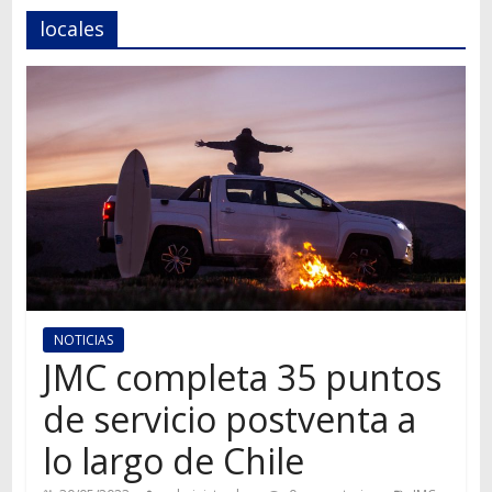
Autos,
locales
camiones,
motos,
información
del
mundo
del
transporte
NOTICIAS
JMC completa 35 puntos
de servicio postventa a
lo largo de Chile