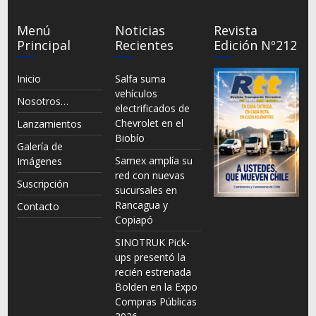
Menú
Noticias
Revista
Principal
Recientes
Edición Nº212
Inicio
Salfa suma
vehículos
Nosotros…
electrificados de
Chevrolet en el
Lanzamientos
Biobío
Galería de
Samex amplía su
Imágenes
red con nuevas
Suscripción
sucursales en
Rancagua y
Contacto
Copiapó
SINOTRUK Pick-
ups presentó la
recién estrenada
Bolden en la Expo
Compras Públicas