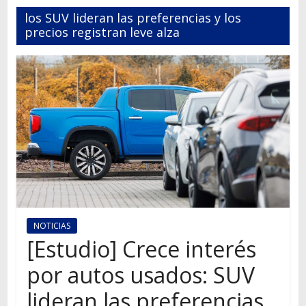
Autos,
los SUV lideran las preferencias y los
camiones,
precios registran leve alza
motos,
información
del
mundo
del
transporte
NOTICIAS
[Estudio] Crece interés
por autos usados: SUV
lideran las preferencias