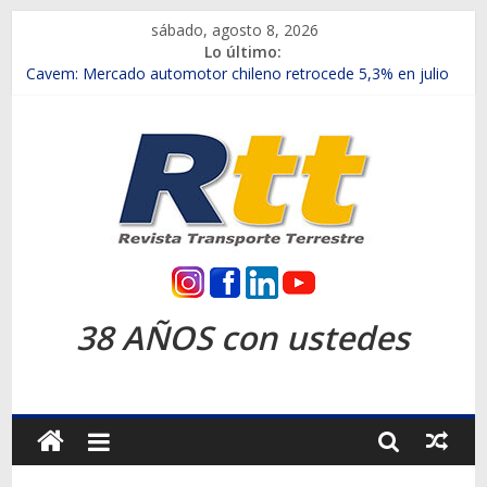
Saltar
sábado, agosto 8, 2026
al
Lo último:
contenido
Chile es el primer mercado internacional en lanzar la nueva
Maxus T70
Cavem: Mercado automotor chileno retrocede 5,3% en julio
Salfa suma vehículos electrificados de Chevrolet en el Biobío
Samex amplía su red con nuevas sucursales en Rancagua y
Copiapó
SINOTRUK Pick-ups presentó la recién estrenada Bolden en
la Expo Compras Públicas 2026
Rtt
Revista
38 AÑOS con ustedes
Transporte
Terrestre