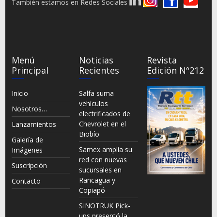
También estamos en Redes Sociales
Menú
Noticias
Revista
Principal
Recientes
Edición Nº212
Inicio
Salfa suma
vehículos
Nosotros…
electrificados de
Chevrolet en el
Lanzamientos
Biobío
Galería de
Samex amplía su
Imágenes
red con nuevas
Suscripción
sucursales en
Rancagua y
Contacto
Copiapó
SINOTRUK Pick-
ups presentó la