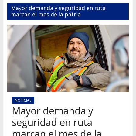
Autos,
Mayor demanda y seguridad en ruta
camiones,
marcan el mes de la patria
motos,
información
del
mundo
del
transporte
NOTICIAS
Mayor demanda y
seguridad en ruta
marcan el mes de la