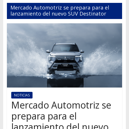
Autos,
Mercado Automotriz se prepara para el
camiones,
lanzamiento del nuevo SUV Destinator
motos,
información
del
mundo
del
transporte
NOTICIAS
Mercado Automotriz se
prepara para el
lanzamiento del nuevo