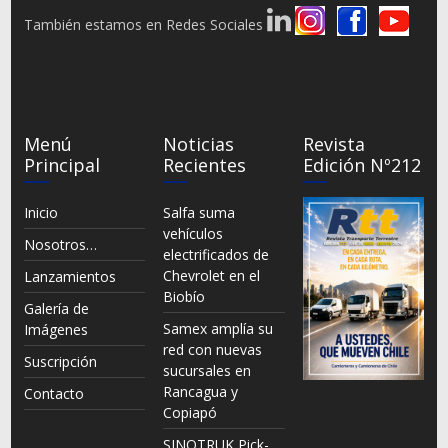
También estamos en Redes Sociales
Menú
Noticias
Revista
Principal
Recientes
Edición Nº212
Inicio
Salfa suma
vehículos
Nosotros…
electrificados de
Chevrolet en el
Lanzamientos
Biobío
Galería de
Samex amplía su
Imágenes
red con nuevas
Suscripción
sucursales en
Rancagua y
Contacto
Copiapó
SINOTRUK Pick-