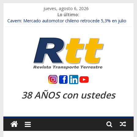
Saltar
jueves, agosto 6, 2026
al
Lo último:
contenido
Chile es el primer mercado internacional en lanzar la nueva
Maxus T70
Cavem: Mercado automotor chileno retrocede 5,3% en julio
Salfa suma vehículos electrificados de Chevrolet en el Biobío
Samex amplía su red con nuevas sucursales en Rancagua y
Copiapó
SINOTRUK Pick-ups presentó la recién estrenada Bolden en
la Expo Compras Públicas 2026
Rtt
Revista
38 AÑOS con ustedes
Transporte
Terrestre