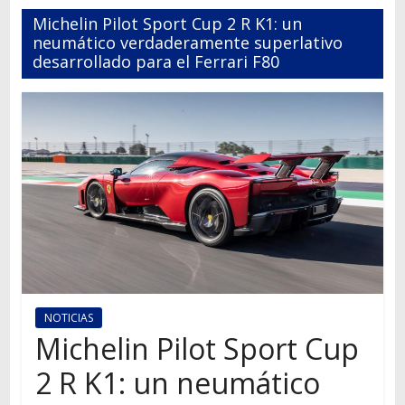
Autos,
Michelin Pilot Sport Cup 2 R K1: un
camiones,
neumático verdaderamente superlativo
motos,
desarrollado para el Ferrari F80
información
del
mundo
del
transporte
NOTICIAS
Michelin Pilot Sport Cup
2 R K1: un neumático