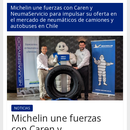
Autos,
Michelin une fuerzas con Caren y
camiones,
NeumaServicio para impulsar su oferta en
motos,
el mercado de neumáticos de camiones y
autobuses en Chile
información
del
mundo
del
transporte
NOTICIAS
Michelin une fuerzas
con Caren y