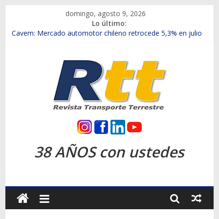
Saltar
domingo, agosto 9, 2026
al
Lo último:
contenido
Chile es el primer mercado internacional en lanzar la nueva
Maxus T70
Cavem: Mercado automotor chileno retrocede 5,3% en julio
Salfa suma vehículos electrificados de Chevrolet en el Biobío
Samex amplía su red con nuevas sucursales en Rancagua y
Copiapó
SINOTRUK Pick-ups presentó la recién estrenada Bolden en
la Expo Compras Públicas 2026
Rtt
Revista
38 AÑOS con ustedes
Transporte
Terrestre