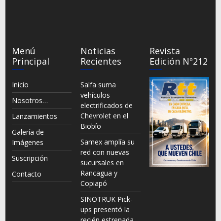
Menú
Noticias
Revista
Principal
Recientes
Edición Nº212
Inicio
Salfa suma
vehículos
Nosotros…
electrificados de
Chevrolet en el
Lanzamientos
Biobío
Galería de
Samex amplía su
Imágenes
red con nuevas
Suscripción
sucursales en
Rancagua y
Contacto
Copiapó
SINOTRUK Pick-
ups presentó la
recién estrenada