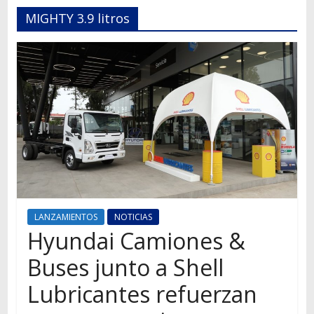
Autos,
MIGHTY 3.9 litros
camiones,
motos,
información
del
mundo
del
transporte
LANZAMIENTOS
NOTICIAS
Hyundai Camiones &
Buses junto a Shell
Lubricantes refuerzan