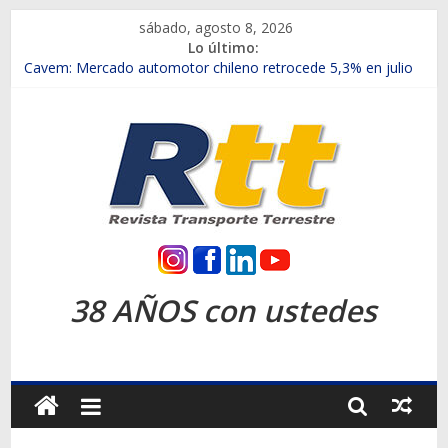
Saltar
sábado, agosto 8, 2026
al
Lo último:
contenido
Chile es el primer mercado internacional en lanzar la nueva
Maxus T70
Cavem: Mercado automotor chileno retrocede 5,3% en julio
Salfa suma vehículos electrificados de Chevrolet en el Biobío
Samex amplía su red con nuevas sucursales en Rancagua y
Copiapó
SINOTRUK Pick-ups presentó la recién estrenada Bolden en
la Expo Compras Públicas 2026
Rtt
Revista
38 AÑOS con ustedes
Transporte
Terrestre