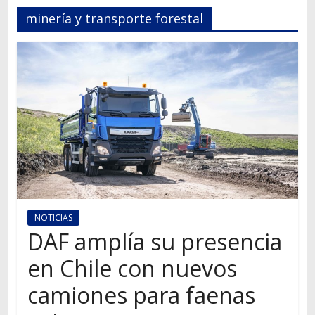
Autos,
minería y transporte forestal
camiones,
motos,
información
del
mundo
del
transporte
NOTICIAS
DAF amplía su presencia
en Chile con nuevos
camiones para faenas