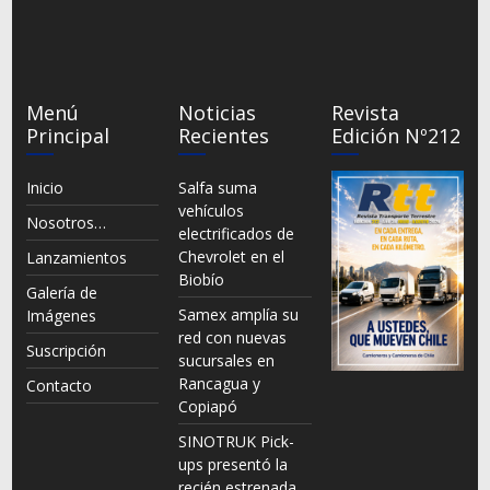
Menú
Noticias
Revista
Principal
Recientes
Edición Nº212
Inicio
Salfa suma
vehículos
Nosotros…
electrificados de
Chevrolet en el
Lanzamientos
Biobío
Galería de
Samex amplía su
Imágenes
red con nuevas
Suscripción
sucursales en
Rancagua y
Contacto
Copiapó
SINOTRUK Pick-
ups presentó la
recién estrenada