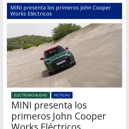
Autos,
MINI presenta los primeros John Cooper
camiones,
Works Eléctricos
motos,
información
del
mundo
del
transporte
ELECTROMOVILIDAD
NOTICIAS
MINI presenta los
primeros John Cooper
Works Eléctricos