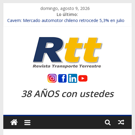
Saltar
domingo, agosto 9, 2026
al
Lo último:
contenido
Chile es el primer mercado internacional en lanzar la nueva
Maxus T70
Cavem: Mercado automotor chileno retrocede 5,3% en julio
Salfa suma vehículos electrificados de Chevrolet en el Biobío
Samex amplía su red con nuevas sucursales en Rancagua y
Copiapó
SINOTRUK Pick-ups presentó la recién estrenada Bolden en
la Expo Compras Públicas 2026
Rtt
Revista
38 AÑOS con ustedes
Transporte
Terrestre