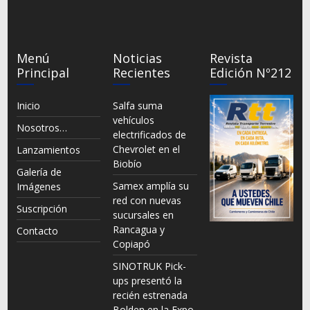
Menú
Noticias
Revista
Principal
Recientes
Edición Nº212
Inicio
Salfa suma
vehículos
Nosotros…
electrificados de
Chevrolet en el
Lanzamientos
Biobío
Galería de
Samex amplía su
Imágenes
red con nuevas
Suscripción
sucursales en
Rancagua y
Contacto
Copiapó
SINOTRUK Pick-
ups presentó la
recién estrenada
Bolden en la Expo