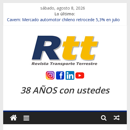
Saltar
sábado, agosto 8, 2026
al
Lo último:
contenido
Chile es el primer mercado internacional en lanzar la nueva
Maxus T70
Cavem: Mercado automotor chileno retrocede 5,3% en julio
Salfa suma vehículos electrificados de Chevrolet en el Biobío
Samex amplía su red con nuevas sucursales en Rancagua y
Copiapó
SINOTRUK Pick-ups presentó la recién estrenada Bolden en
la Expo Compras Públicas 2026
Rtt
Revista
38 AÑOS con ustedes
Transporte
Terrestre