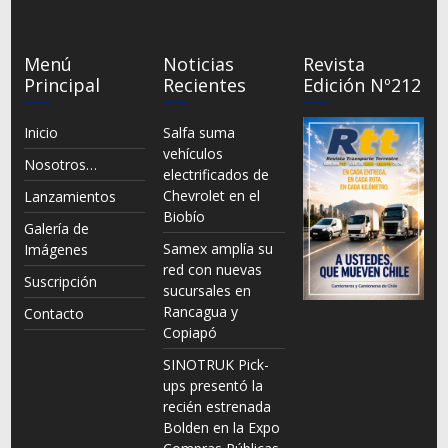
Menú
Noticias
Revista
Principal
Recientes
Edición Nº212
Inicio
Salfa suma
vehículos
Nosotros…
electrificados de
Chevrolet en el
Lanzamientos
Biobío
Galería de
Samex amplía su
Imágenes
red con nuevas
Suscripción
sucursales en
Rancagua y
Contacto
Copiapó
SINOTRUK Pick-
ups presentó la
recién estrenada
Bolden en la Expo