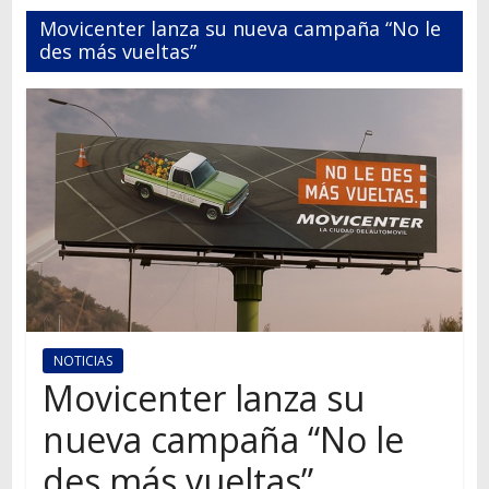
Autos,
Movicenter lanza su nueva campaña “No le
camiones,
des más vueltas”
motos,
información
del
mundo
del
transporte
NOTICIAS
Movicenter lanza su
nueva campaña “No le
des más vueltas”