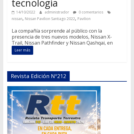
tecnología
14/10/2022
administrador
0 comentarios
,
,
nissan
Nissan Pavilion Santiago 2022
Pavilion
La compañía sorprende al público con la
presencia de tres nuevos modelos, Nissan X-
Trail, Nissan Pathfinder y Nissan Qashqai, en
Leer más
Revista Edición Nº212