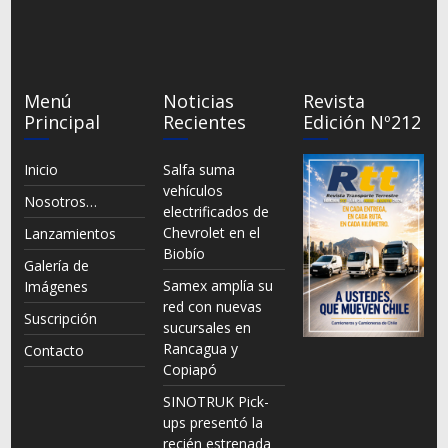
Menú
Noticias
Revista
Principal
Recientes
Edición Nº212
Inicio
Salfa suma
vehículos
Nosotros…
electrificados de
Chevrolet en el
Lanzamientos
Biobío
Galería de
Samex amplía su
Imágenes
red con nuevas
Suscripción
sucursales en
Rancagua y
Contacto
Copiapó
SINOTRUK Pick-
ups presentó la
recién estrenada