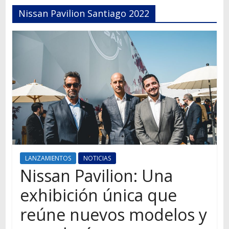
Autos,
Nissan Pavilion Santiago 2022
camiones,
motos,
información
del
mundo
del
transporte
LANZAMIENTOS
NOTICIAS
Nissan Pavilion: Una
exhibición única que
reúne nuevos modelos y