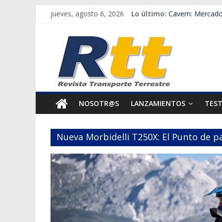
Saltar
jueves, agosto 6, 2026
Lo último:
Cavem: Mercado 
al
Salfa suma vehíc
Rtt
contenido
Samex amplía su
SINOTRUK Pick-u
Revista
Chile es el prim
Transporte
NOSOTR@S
LANZAMIENTOS
TES
Terrestre
Nueva Morbidelli T250X: El Punto de pa
Autos,
camiones,
motos,
información
del
mundo
del
transporte