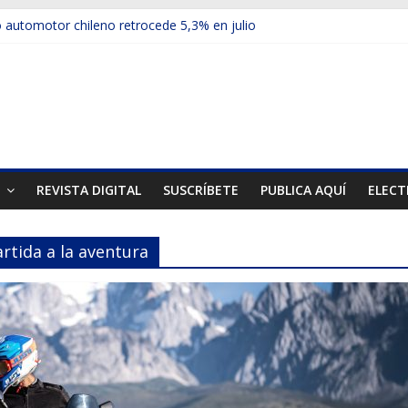
automotor chileno retrocede 5,3% en julio
ulos electrificados de Chevrolet en el Biobío
 red con nuevas sucursales en Rancagua y Copiapó
ps presentó la recién estrenada Bolden en la Expo Compras Pública
er mercado internacional en lanzar la nueva Maxus T70
T
REVISTA DIGITAL
SUSCRÍBETE
PUBLICA AQUÍ
ELECT
rtida a la aventura