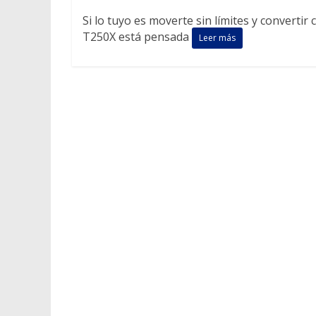
Si lo tuyo es moverte sin límites y converti
T250X está pensada
Leer más