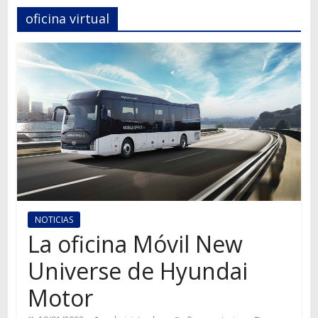
Autos,
oficina virtual
camiones,
motos,
información
del
mundo
del
transporte
NOTICIAS
La oficina Móvil New
Universe de Hyundai
Motor