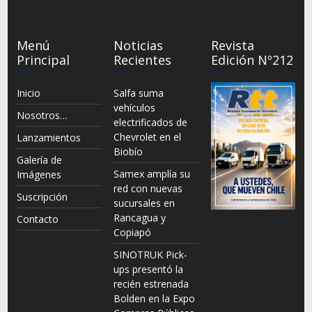
Menú
Noticias
Revista
Principal
Recientes
Edición Nº212
Inicio
Salfa suma
vehículos
Nosotros…
electrificados de
Chevrolet en el
Lanzamientos
Biobío
Galería de
Samex amplía su
Imágenes
red con nuevas
Suscripción
sucursales en
Rancagua y
Contacto
Copiapó
SINOTRUK Pick-
ups presentó la
recién estrenada
Bolden en la Expo