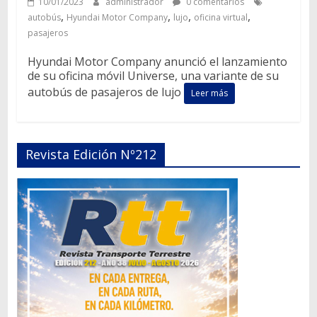
10/01/2023
administrador
0 comentarios
,
,
,
,
autobús
Hyundai Motor Company
lujo
oficina virtual
pasajeros
Hyundai Motor Company anunció el lanzamiento
de su oficina móvil Universe, una variante de su
autobús de pasajeros de lujo
Leer más
Revista Edición Nº212