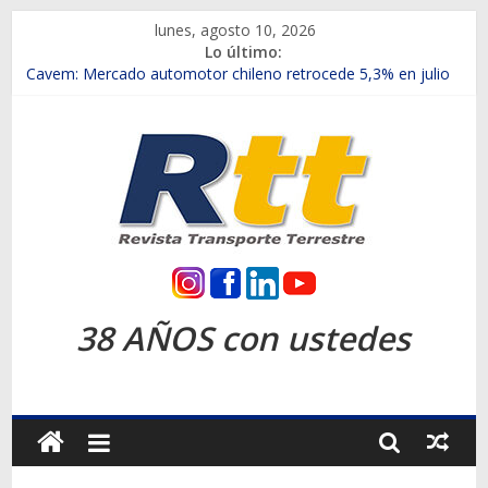
Saltar
lunes, agosto 10, 2026
al
Lo último:
contenido
Chile es el primer mercado internacional en lanzar la nueva
Maxus T70
Cavem: Mercado automotor chileno retrocede 5,3% en julio
Salfa suma vehículos electrificados de Chevrolet en el Biobío
Samex amplía su red con nuevas sucursales en Rancagua y
Copiapó
SINOTRUK Pick-ups presentó la recién estrenada Bolden en
la Expo Compras Públicas 2026
Rtt
Revista
38 AÑOS con ustedes
Transporte
Terrestre