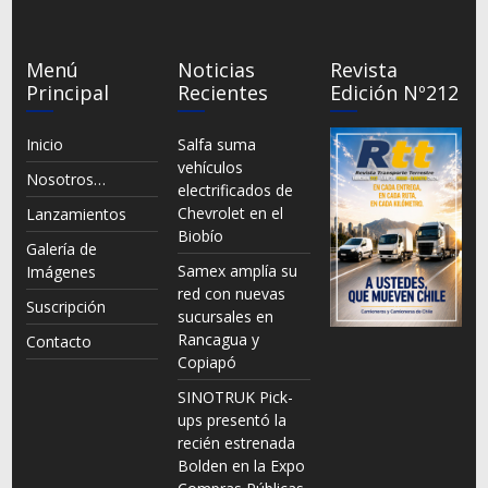
Menú
Noticias
Revista
Principal
Recientes
Edición Nº212
Inicio
Salfa suma
vehículos
Nosotros…
electrificados de
Chevrolet en el
Lanzamientos
Biobío
Galería de
Samex amplía su
Imágenes
red con nuevas
Suscripción
sucursales en
Rancagua y
Contacto
Copiapó
SINOTRUK Pick-
ups presentó la
recién estrenada
Bolden en la Expo