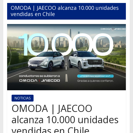
Autos,
OMODA | JAECOO alcanza 10.000 unidades
camiones,
vendidas en Chile
motos,
información
del
mundo
del
transporte
NOTICIAS
OMODA | JAECOO
alcanza 10.000 unidades
vendidas en Chile