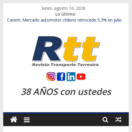
Saltar
lunes, agosto 10, 2026
al
Lo último:
contenido
Chile es el primer mercado internacional en lanzar la nueva
Maxus T70
Cavem: Mercado automotor chileno retrocede 5,3% en julio
Salfa suma vehículos electrificados de Chevrolet en el Biobío
Samex amplía su red con nuevas sucursales en Rancagua y
Copiapó
SINOTRUK Pick-ups presentó la recién estrenada Bolden en
la Expo Compras Públicas 2026
Rtt
Revista
38 AÑOS con ustedes
Transporte
Terrestre