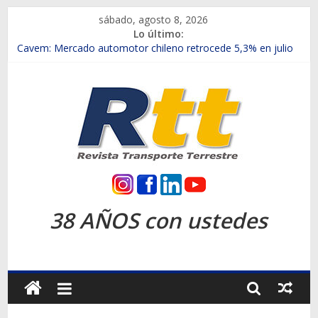
Saltar
sábado, agosto 8, 2026
al
Lo último:
contenido
Chile es el primer mercado internacional en lanzar la nueva
Maxus T70
Cavem: Mercado automotor chileno retrocede 5,3% en julio
Salfa suma vehículos electrificados de Chevrolet en el Biobío
Samex amplía su red con nuevas sucursales en Rancagua y
Copiapó
SINOTRUK Pick-ups presentó la recién estrenada Bolden en
la Expo Compras Públicas 2026
Rtt
Revista
38 AÑOS con ustedes
Transporte
Terrestre