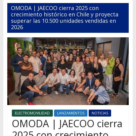
Autos,
OMODA | JAECOO cierra 2025 con
camiones,
crecimiento histórico en Chile y proyecta
motos,
superar las 10.500 unidades vendidas en
2026
información
del
mundo
del
transporte
ELECTROMOVILIDAD
LANZAMIENTOS
NOTICIAS
OMODA | JAECOO cierra
2025 con crecimiento