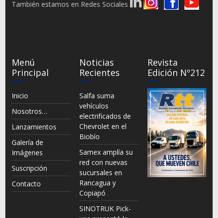
También estamos en Redes Sociales
Menú
Noticias
Revista
Principal
Recientes
Edición Nº212
Inicio
Salfa suma
vehículos
Nosotros…
electrificados de
Chevrolet en el
Lanzamientos
Biobío
Galería de
Samex amplía su
Imágenes
red con nuevas
Suscripción
sucursales en
Rancagua y
Contacto
Copiapó
SINOTRUK Pick-