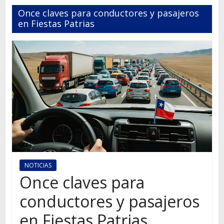
Autos,
Once claves para conductores y pasajeros
camiones,
en Fiestas Patrias
motos,
información
del
mundo
del
transporte
NOTICIAS
Once claves para
conductores y pasajeros
en Fiestas Patrias