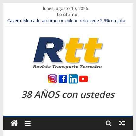
Saltar
lunes, agosto 10, 2026
al
Lo último:
contenido
Chile es el primer mercado internacional en lanzar la nueva
Maxus T70
Cavem: Mercado automotor chileno retrocede 5,3% en julio
Salfa suma vehículos electrificados de Chevrolet en el Biobío
Samex amplía su red con nuevas sucursales en Rancagua y
Copiapó
SINOTRUK Pick-ups presentó la recién estrenada Bolden en
la Expo Compras Públicas 2026
Rtt
Revista
38 AÑOS con ustedes
Transporte
Terrestre