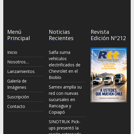
Menú
Noticias
Revista
Principal
Recientes
Edición Nº212
Inicio
Salfa suma
vehículos
Nosotros…
electrificados de
Chevrolet en el
Lanzamientos
Biobío
Galería de
Samex amplía su
Imágenes
red con nuevas
Suscripción
sucursales en
Rancagua y
Contacto
Copiapó
SINOTRUK Pick-
ups presentó la