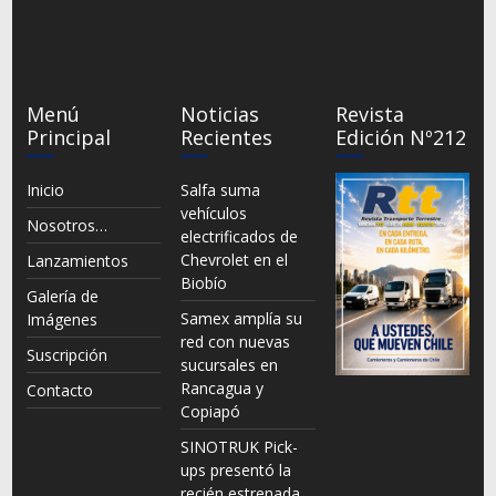
Menú
Noticias
Revista
Principal
Recientes
Edición Nº212
Inicio
Salfa suma
vehículos
Nosotros…
electrificados de
Chevrolet en el
Lanzamientos
Biobío
Galería de
Samex amplía su
Imágenes
red con nuevas
Suscripción
sucursales en
Rancagua y
Contacto
Copiapó
SINOTRUK Pick-
ups presentó la
recién estrenada