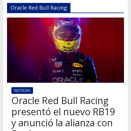
Autos,
Oracle Red Bull Racing
camiones,
motos,
información
del
mundo
del
transporte
NOTICIAS
Oracle Red Bull Racing
presentó el nuevo RB19
y anunció la alianza con