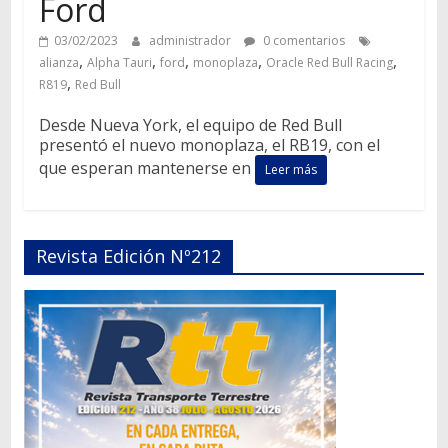
Ford
03/02/2023
administrador
0 comentarios
,
,
,
,
,
alianza
Alpha Tauri
ford
monoplaza
Oracle Red Bull Racing
,
R819
Red Bull
Desde Nueva York, el equipo de Red Bull
presentó el nuevo monoplaza, el RB19, con el
que esperan mantenerse en
Leer más
Revista Edición Nº212