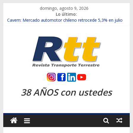
Saltar
domingo, agosto 9, 2026
al
Lo último:
contenido
Chile es el primer mercado internacional en lanzar la nueva
Maxus T70
Cavem: Mercado automotor chileno retrocede 5,3% en julio
Salfa suma vehículos electrificados de Chevrolet en el Biobío
Samex amplía su red con nuevas sucursales en Rancagua y
Copiapó
SINOTRUK Pick-ups presentó la recién estrenada Bolden en
la Expo Compras Públicas 2026
Rtt
Revista
38 AÑOS con ustedes
Transporte
Terrestre