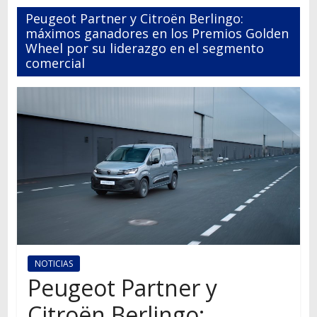
Autos,
Peugeot Partner y Citroën Berlingo:
camiones,
máximos ganadores en los Premios Golden
motos,
Wheel por su liderazgo en el segmento
comercial
información
del
mundo
del
transporte
NOTICIAS
Peugeot Partner y
Citroën Berlingo: