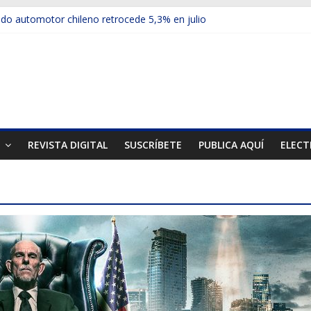
o automotor chileno retrocede 5,3% en julio
ículos electrificados de Chevrolet en el Biobío
su red con nuevas sucursales en Rancagua y Copiapó
-ups presentó la recién estrenada Bolden en la Expo Compras Públi
rimer mercado internacional en lanzar la nueva Maxus T70
T
REVISTA DIGITAL
SUSCRÍBETE
PUBLICA AQUÍ
ELECT