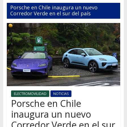
Autos,
Porsche en Chile inaugura un nuevo
camiones,
Corredor Verde en el sur del país
motos,
información
del
mundo
del
transporte
ELECTROMOVILIDAD
NOTICIAS
Porsche en Chile
inaugura un nuevo
Corredor Verde en el sur