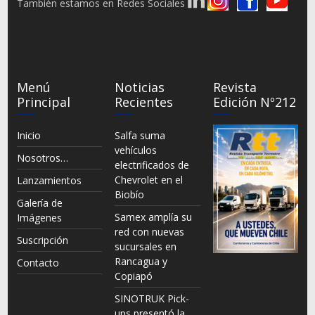
También estamos en Redes Sociales
Menú
Noticias
Revista
Principal
Recientes
Edición Nº212
Inicio
Salfa suma
vehículos
Nosotros…
electrificados de
Chevrolet en el
Lanzamientos
Biobío
Galería de
Samex amplía su
Imágenes
red con nuevas
Suscripción
sucursales en
Rancagua y
Contacto
Copiapó
SINOTRUK Pick-
ups presentó la