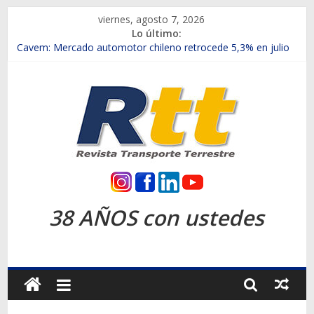
Saltar
viernes, agosto 7, 2026
al
Lo último:
contenido
Chile es el primer mercado internacional en lanzar la nueva
Maxus T70
Cavem: Mercado automotor chileno retrocede 5,3% en julio
Salfa suma vehículos electrificados de Chevrolet en el Biobío
Samex amplía su red con nuevas sucursales en Rancagua y
Copiapó
SINOTRUK Pick-ups presentó la recién estrenada Bolden en
la Expo Compras Públicas 2026
Rtt
Revista
38 AÑOS con ustedes
Transporte
Terrestre