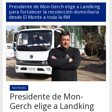
Autos,
Presidente de Mon-Gerch elige a Landking
camiones,
para fortalecer la recolección domiciliaria
motos,
desde El Monte a toda la RM
información
del
mundo
del
transporte
NOTICIAS
Presidente de Mon-
Gerch elige a Landking