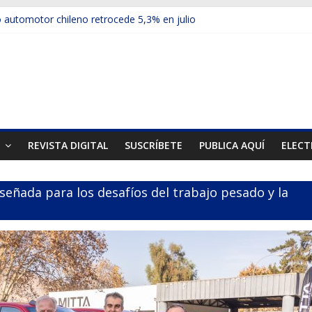
automotor chileno retrocede 5,3% en julio
ulos electrificados de Chevrolet en el Biobío
 red con nuevas sucursales en Rancagua y Copiapó
ps presentó la recién estrenada Bolden en la Expo Compras Pública
er mercado internacional en lanzar la nueva Maxus T70
T
REVISTA DIGITAL
SUSCRÍBETE
PUBLICA AQUÍ
ELECT
eñada para los desafíos del trabajo pesado y la