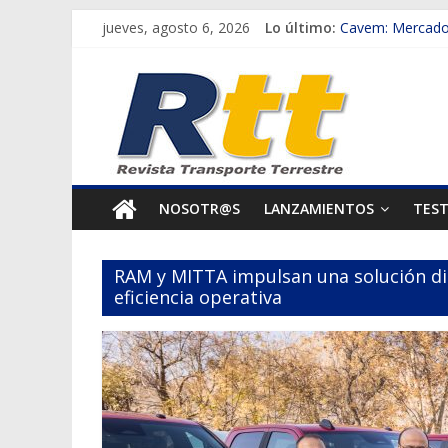
Saltar
jueves, agosto 6, 2026
Lo último:
Cavem: Mercado 
al
Salfa suma vehíc
Rtt
contenido
Samex amplía su
SINOTRUK Pick-u
Revista
Chile es el prim
Transporte
NOSOTR@S
LANZAMIENTOS
TES
Terrestre
RAM y MITTA impulsan una solución dis
Autos,
eficiencia operativa
camiones,
motos,
información
del
mundo
del
transporte