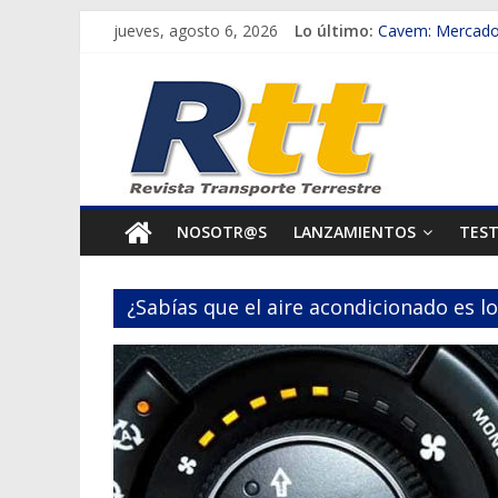
Saltar
jueves, agosto 6, 2026
Lo último:
Cavem: Mercado 
al
Salfa suma vehíc
Rtt
contenido
Samex amplía su
SINOTRUK Pick-u
Revista
Chile es el prim
Transporte
NOSOTR@S
LANZAMIENTOS
TES
Terrestre
¿Sabías que el aire acondicionado es l
Autos,
camiones,
motos,
información
del
mundo
del
transporte