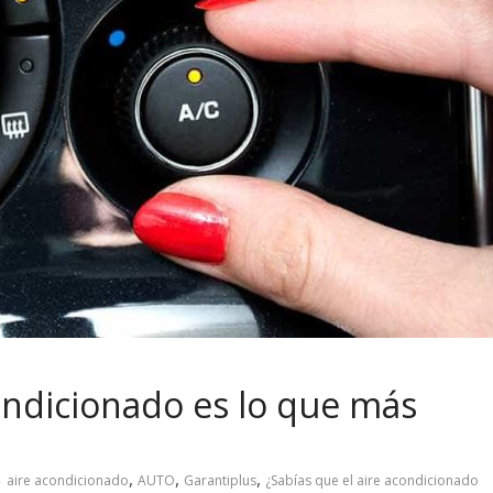
condicionado es lo que más
,
,
,
aire acondicionado
AUTO
Garantiplus
¿Sabías que el aire acondicionado