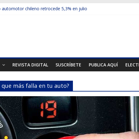
automotor chileno retrocede 5,3% en julio
ulos electrificados de Chevrolet en el Biobío
 red con nuevas sucursales en Rancagua y Copiapó
ps presentó la recién estrenada Bolden en la Expo Compras Pública
er mercado internacional en lanzar la nueva Maxus T70
T
REVISTA DIGITAL
SUSCRÍBETE
PUBLICA AQUÍ
ELECT
o que más falla en tu auto?