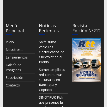
Menú
Noticias
Revista
Principal
Recientes
Edición Nº212
Inicio
Salfa suma
vehículos
Nosotros…
electrificados de
Chevrolet en el
Lanzamientos
Biobío
Galería de
Samex amplía su
Imágenes
red con nuevas
Suscripción
sucursales en
Rancagua y
Contacto
Copiapó
SINOTRUK Pick-
ups presentó la