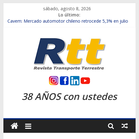
Saltar
sábado, agosto 8, 2026
al
Lo último:
contenido
Chile es el primer mercado internacional en lanzar la nueva
Maxus T70
Cavem: Mercado automotor chileno retrocede 5,3% en julio
Salfa suma vehículos electrificados de Chevrolet en el Biobío
Samex amplía su red con nuevas sucursales en Rancagua y
Copiapó
SINOTRUK Pick-ups presentó la recién estrenada Bolden en
la Expo Compras Públicas 2026
Rtt
Revista
38 AÑOS con ustedes
Transporte
Terrestre