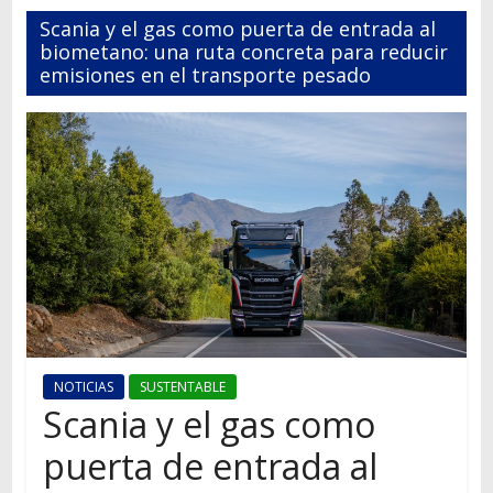
Autos,
Scania y el gas como puerta de entrada al
camiones,
biometano: una ruta concreta para reducir
motos,
emisiones en el transporte pesado
información
del
mundo
del
transporte
NOTICIAS
SUSTENTABLE
Scania y el gas como
puerta de entrada al