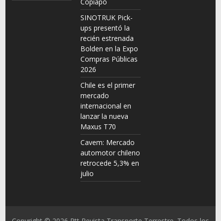
Copiapó
SINOTRUK Pick-
ups presentó la
recién estrenada
Bolden en la Expo
Compras Públicas
2026
Chile es el primer
mercado
internacional en
lanzar la nueva
Maxus T70
Cavem: Mercado
automotor chileno
retrocede 5,3% en
julio
Copyright © 2026
Rtt Revista Transporte Terrestre
. Todos los