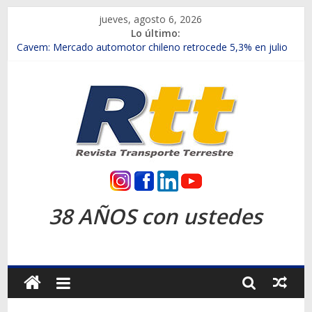
Saltar
jueves, agosto 6, 2026
al
Lo último:
contenido
Chile es el primer mercado internacional en lanzar la nueva
Maxus T70
Cavem: Mercado automotor chileno retrocede 5,3% en julio
Salfa suma vehículos electrificados de Chevrolet en el Biobío
Samex amplía su red con nuevas sucursales en Rancagua y
Copiapó
SINOTRUK Pick-ups presentó la recién estrenada Bolden en
la Expo Compras Públicas 2026
Rtt
Revista
38 AÑOS con ustedes
Transporte
Terrestre