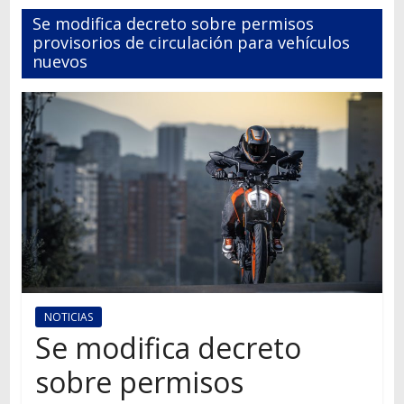
Autos,
Se modifica decreto sobre permisos
camiones,
provisorios de circulación para vehículos
motos,
nuevos
información
del
mundo
del
transporte
NOTICIAS
Se modifica decreto
sobre permisos