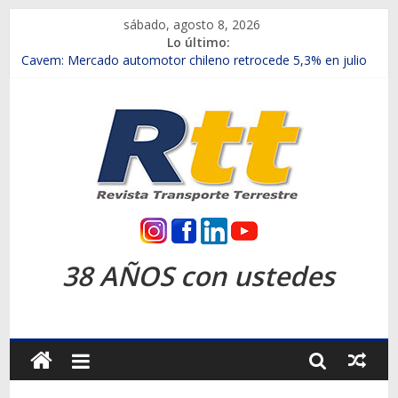
Saltar
sábado, agosto 8, 2026
al
Lo último:
contenido
Chile es el primer mercado internacional en lanzar la nueva
Maxus T70
Cavem: Mercado automotor chileno retrocede 5,3% en julio
Salfa suma vehículos electrificados de Chevrolet en el Biobío
Samex amplía su red con nuevas sucursales en Rancagua y
Copiapó
SINOTRUK Pick-ups presentó la recién estrenada Bolden en
la Expo Compras Públicas 2026
Rtt
Revista
38 AÑOS con ustedes
Transporte
Terrestre