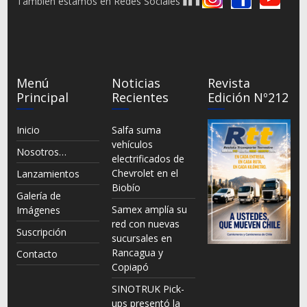
También estamos en Redes Sociales
Menú
Noticias
Revista
Principal
Recientes
Edición Nº212
Inicio
Salfa suma
vehículos
Nosotros…
electrificados de
Chevrolet en el
Lanzamientos
Biobío
Galería de
Samex amplía su
Imágenes
red con nuevas
Suscripción
sucursales en
Rancagua y
Contacto
Copiapó
SINOTRUK Pick-
ups presentó la