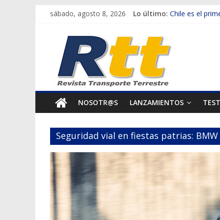
Saltar
SINOTRUK Pick-
sábado, agosto 8, 2026
Lo último:
al
Chile es el pri
Rtt
contenido
Cavem: Mercado
Salfa suma vehí
Revista
Samex amplía s
Transporte
NOSOTR@S
LANZAMIENTOS
TES
Terrestre
Seguridad vial en fiestas patrias: BM
Autos,
camiones,
motos,
información
del
mundo
del
transporte