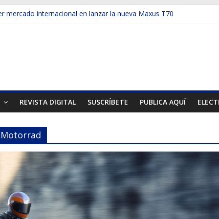
ups presentó la recién estrenada Bolden en la Expo Compras Públic
mer mercado internacional en lanzar la nueva Maxus T70
 automotor chileno retrocede 5,3% en julio
culos electrificados de Chevrolet en el Biobío
u red con nuevas sucursales en Rancagua y Copiapó
T
REVISTA DIGITAL
SUSCRÍBETE
PUBLICA AQUÍ
ELECT
W Motorrad