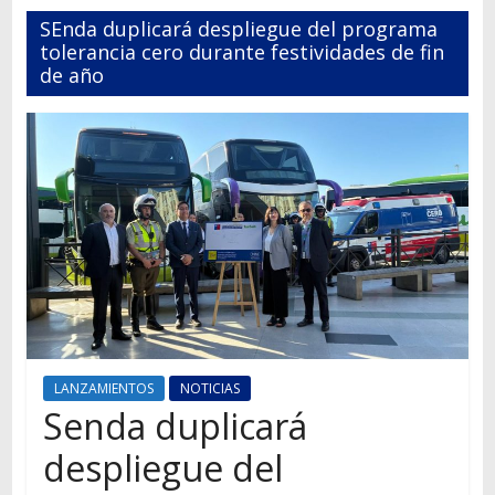
Autos,
SEnda duplicará despliegue del programa
camiones,
tolerancia cero durante festividades de fin
motos,
de año
información
del
mundo
del
transporte
LANZAMIENTOS
NOTICIAS
Senda duplicará
despliegue del