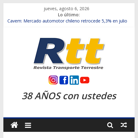
Saltar
jueves, agosto 6, 2026
al
Lo último:
contenido
Chile es el primer mercado internacional en lanzar la nueva
Maxus T70
Cavem: Mercado automotor chileno retrocede 5,3% en julio
Salfa suma vehículos electrificados de Chevrolet en el Biobío
Samex amplía su red con nuevas sucursales en Rancagua y
Copiapó
SINOTRUK Pick-ups presentó la recién estrenada Bolden en
la Expo Compras Públicas 2026
Rtt
Revista
38 AÑOS con ustedes
Transporte
Terrestre