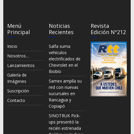
Menú
Noticias
Revista
Principal
Recientes
Edición Nº212
Inicio
Salfa suma
vehículos
Nosotros…
electrificados de
Chevrolet en el
Lanzamientos
Biobío
Galería de
Samex amplía su
Imágenes
red con nuevas
Suscripción
sucursales en
Rancagua y
Contacto
Copiapó
SINOTRUK Pick-
ups presentó la
recién estrenada