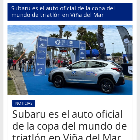
Autos,
Subaru es el auto oficial de la copa del
camiones,
mundo de triatlón en Viña del Mar
motos,
información
del
mundo
del
transporte
NOTICIAS
Subaru es el auto oficial
de la copa del mundo de
triatlón en Viña del Mar