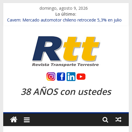
Saltar
domingo, agosto 9, 2026
al
Lo último:
contenido
Chile es el primer mercado internacional en lanzar la nueva
Maxus T70
Cavem: Mercado automotor chileno retrocede 5,3% en julio
Salfa suma vehículos electrificados de Chevrolet en el Biobío
Samex amplía su red con nuevas sucursales en Rancagua y
Copiapó
SINOTRUK Pick-ups presentó la recién estrenada Bolden en
la Expo Compras Públicas 2026
Rtt
Revista
38 AÑOS con ustedes
Transporte
Terrestre