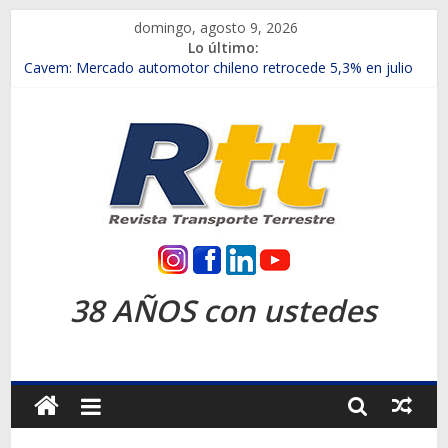
Saltar
domingo, agosto 9, 2026
al
Lo último:
contenido
Chile es el primer mercado internacional en lanzar la nueva
Maxus T70
Cavem: Mercado automotor chileno retrocede 5,3% en julio
Salfa suma vehículos electrificados de Chevrolet en el Biobío
Samex amplía su red con nuevas sucursales en Rancagua y
Copiapó
SINOTRUK Pick-ups presentó la recién estrenada Bolden en
la Expo Compras Públicas 2026
Rtt
Revista
38 AÑOS con ustedes
Transporte
Terrestre