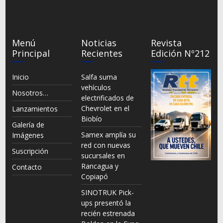
Menú
Noticias
Revista
Principal
Recientes
Edición Nº212
Inicio
Salfa suma
vehículos
Nosotros…
electrificados de
Chevrolet en el
Lanzamientos
Biobío
Galería de
Samex amplía su
Imágenes
red con nuevas
Suscripción
sucursales en
Rancagua y
Contacto
Copiapó
SINOTRUK Pick-
ups presentó la
recién estrenada