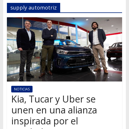
Autos,
supply automotriz
camiones,
motos,
información
del
mundo
del
transporte
NOTICIAS
Kia, Tucar y Uber se
unen en una alianza
inspirada por el