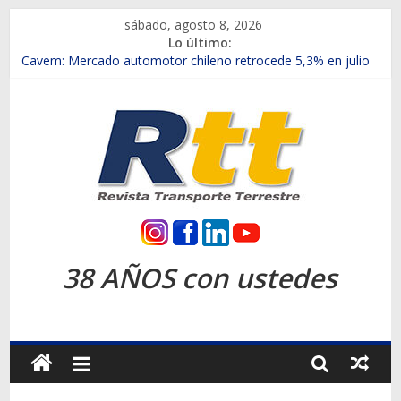
Saltar
sábado, agosto 8, 2026
al
Lo último:
contenido
Chile es el primer mercado internacional en lanzar la nueva
Maxus T70
Cavem: Mercado automotor chileno retrocede 5,3% en julio
Salfa suma vehículos electrificados de Chevrolet en el Biobío
Samex amplía su red con nuevas sucursales en Rancagua y
Copiapó
SINOTRUK Pick-ups presentó la recién estrenada Bolden en
la Expo Compras Públicas 2026
Rtt
Revista
38 AÑOS con ustedes
Transporte
Terrestre