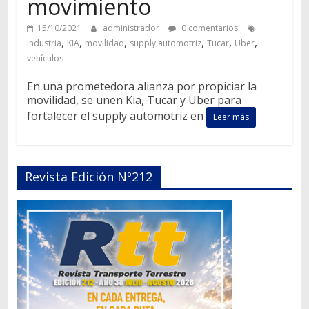
movimiento
15/10/2021
administrador
0 comentarios
,
,
,
,
,
,
industria
KIA
movilidad
supply automotriz
Tucar
Uber
vehículos
En una prometedora alianza por propiciar la
movilidad, se unen Kia, Tucar y Uber para
fortalecer el supply automotriz en
Leer más
Revista Edición Nº212