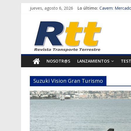
Saltar
jueves, agosto 6, 2026
Lo último:
Cavem: Mercado 
al
Salfa suma vehíc
Rtt
contenido
Samex amplía su
SINOTRUK Pick-u
Revista
Chile es el prim
Transporte
NOSOTR@S
LANZAMIENTOS
TES
Terrestre
Suzuki Vision Gran Turismo
Autos,
camiones,
motos,
información
del
mundo
del
transporte