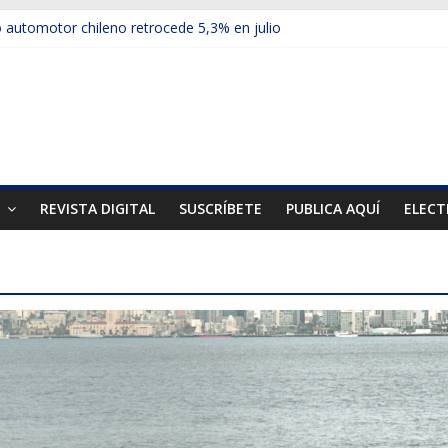
automotor chileno retrocede 5,3% en julio
ulos electrificados de Chevrolet en el Biobío
 red con nuevas sucursales en Rancagua y Copiapó
ps presentó la recién estrenada Bolden en la Expo Compras Pública
er mercado internacional en lanzar la nueva Maxus T70
T
REVISTA DIGITAL
SUSCRÍBETE
PUBLICA AQUÍ
ELECT