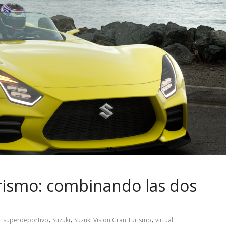
rismo: combinando las dos
,
,
,
superdeportivo
Suzuki
Suzuki Vision Gran Turismo
virtual