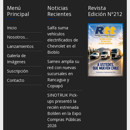
Menú
Noticias
Revista
Principal
Recientes
Edición Nº212
Inicio
Salfa suma
vehículos
Nosotros…
electrificados de
Chevrolet en el
Lanzamientos
Biobío
Galería de
Samex amplía su
Imágenes
red con nuevas
Suscripción
sucursales en
Rancagua y
Contacto
Copiapó
SINOTRUK Pick-
ups presentó la
recién estrenada
Bolden en la Expo
Compras Públicas
2026