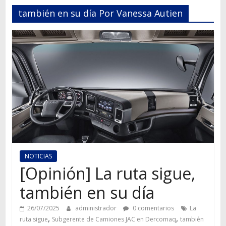
Autos,
también en su día Por Vanessa Autien
camiones,
motos,
información
del
mundo
del
transporte
NOTICIAS
[Opinión] La ruta sigue,
también en su día
26/07/2025
administrador
0 comentarios
La
,
,
ruta sigue
Subgerente de Camiones JAC en Dercomaq
también