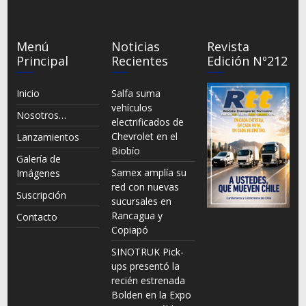
Menú
Noticias
Revista
Principal
Recientes
Edición Nº212
Inicio
Salfa suma
vehículos
Nosotros…
electrificados de
Chevrolet en el
Lanzamientos
Biobío
Galería de
Samex amplía su
Imágenes
red con nuevas
Suscripción
sucursales en
Rancagua y
Contacto
Copiapó
SINOTRUK Pick-
ups presentó la
recién estrenada
Bolden en la Expo