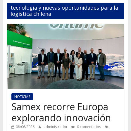
Autos,
tecnología y nuevas oportunidades para la
camiones,
logística chilena
motos,
información
del
mundo
del
transporte
NOTICIAS
Samex recorre Europa
explorando innovación
08/06/2026
administrador
0 comentarios