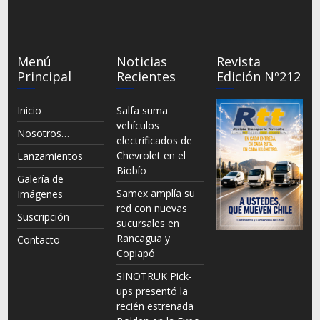
Menú
Noticias
Revista
Principal
Recientes
Edición Nº212
Inicio
Salfa suma
vehículos
Nosotros…
electrificados de
Chevrolet en el
Lanzamientos
Biobío
Galería de
Samex amplía su
Imágenes
red con nuevas
Suscripción
sucursales en
Rancagua y
Contacto
Copiapó
SINOTRUK Pick-
ups presentó la
recién estrenada