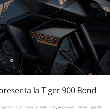
resenta la Tiger 900 Bond
,
,
,
,
,
agente 007
fabricación limitada
moto
motocicleta
película
Tiger 900