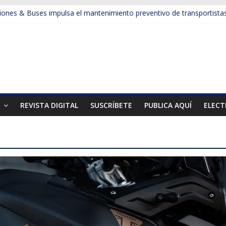
ones & Buses impulsa el mantenimiento preventivo de transportista
a la productividad en la minería y la construcción con camiones de e
sforma la gestión de neumáticos en la gran minería
muestran otra cara de la minería
el Mes de la Minería en el país
T
REVISTA DIGITAL
SUSCRÍBETE
PUBLICA AQUÍ
ELECT