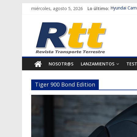
Saltar
miércoles, agosto 5, 2026
Lo último:
Hyundai Cami
al
Scania impuls
Rtt
contenido
Michelin tran
Mujeres que 
Revista
Así se vivirá 
Transporte
NOSOTR@S
LANZAMIENTOS
TES
Terrestre
Tiger 900 Bond Edition
Autos,
camiones,
motos,
información
del
mundo
del
transporte