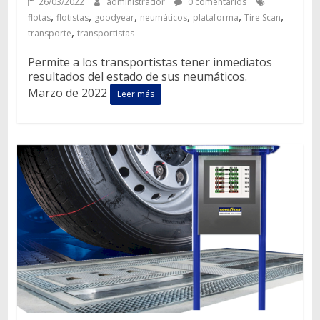
26/03/2022
administrador
0 comentarios
,
,
,
,
,
,
flotas
flotistas
goodyear
neumáticos
plataforma
Tire Scan
,
transporte
transportistas
Permite a los transportistas tener inmediatos
resultados del estado de sus neumáticos.
Marzo de 2022
Leer más