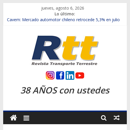
Saltar
jueves, agosto 6, 2026
al
Lo último:
contenido
Chile es el primer mercado internacional en lanzar la nueva
Maxus T70
Cavem: Mercado automotor chileno retrocede 5,3% en julio
Salfa suma vehículos electrificados de Chevrolet en el Biobío
Samex amplía su red con nuevas sucursales en Rancagua y
Copiapó
SINOTRUK Pick-ups presentó la recién estrenada Bolden en
la Expo Compras Públicas 2026
Rtt
Revista
38 AÑOS con ustedes
Transporte
Terrestre