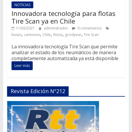
NOTICIAS
Innovadora tecnología para flotas
Tire Scan ya en Chile
11/03/2021
administrador
0 comentarios
,
,
,
,
,
buses
camiones
Chile
flotas
goodyear
Tire Scan
La innovadora tecnología Tire Scan que permite
analizar el estado de los neumáticos de manera
completamente automatizada ya está disponible
Leer más
Revista Edición Nº212