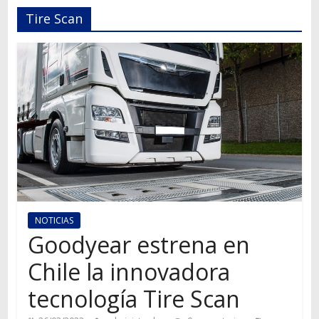
Autos,
Tire Scan
camiones,
motos,
información
del
mundo
del
transporte
NOTICIAS
Goodyear estrena en
Chile la innovadora
tecnología Tire Scan