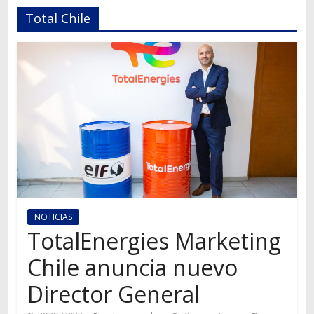
Autos,
Total Chile
camiones,
motos,
información
del
mundo
del
transporte
NOTICIAS
TotalEnergies Marketing
Chile anuncia nuevo
Director General