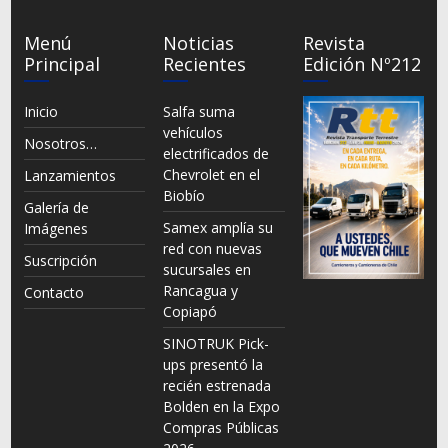
Menú
Noticias
Revista
Principal
Recientes
Edición Nº212
Inicio
Salfa suma
vehículos
Nosotros…
electrificados de
Chevrolet en el
Lanzamientos
Biobío
Galería de
Samex amplía su
Imágenes
red con nuevas
Suscripción
sucursales en
Rancagua y
Contacto
Copiapó
SINOTRUK Pick-
ups presentó la
recién estrenada
Bolden en la Expo
Compras Públicas