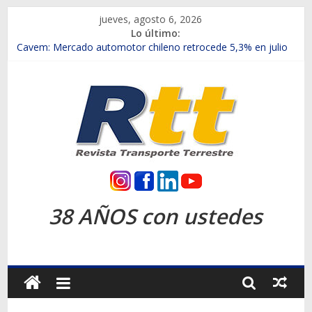
Saltar
jueves, agosto 6, 2026
al
Lo último:
contenido
Chile es el primer mercado internacional en lanzar la nueva
Maxus T70
Cavem: Mercado automotor chileno retrocede 5,3% en julio
Salfa suma vehículos electrificados de Chevrolet en el Biobío
Samex amplía su red con nuevas sucursales en Rancagua y
Copiapó
SINOTRUK Pick-ups presentó la recién estrenada Bolden en
la Expo Compras Públicas 2026
Rtt
Revista
38 AÑOS con ustedes
Transporte
Terrestre