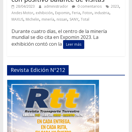
,
28/04/2023
administrador
0 comentarios
2023
,
,
,
,
,
,
Andes Motor
exhibición
Expomin
Feria
Foton
industria
,
,
,
,
,
MAXUS
Michelin
minería
nissan
SANY
Total
Durante cuatro días, el centro de la minería
mundial se dio cita en Expomin 2023. La
exhibición contó con la
Leer más
Revista Edición Nº212