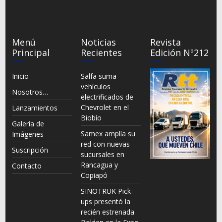
Menú
Noticias
Revista
Principal
Recientes
Edición Nº212
Inicio
Salfa suma
vehículos
Nosotros…
electrificados de
Chevrolet en el
Lanzamientos
Biobío
Galería de
Samex amplía su
Imágenes
red con nuevas
Suscripción
sucursales en
Rancagua y
Contacto
Copiapó
SINOTRUK Pick-
ups presentó la
recién estrenada