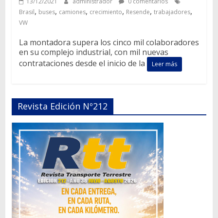
13/12/2021
administrador
0 comentarios
,
,
,
,
,
,
Brasil
buses
camiones
crecimiento
Resende
trabajadores
VW
La montadora supera los cinco mil colaboradores
en su complejo industrial, con mil nuevas
contrataciones desde el inicio de la
Leer más
Revista Edición Nº212