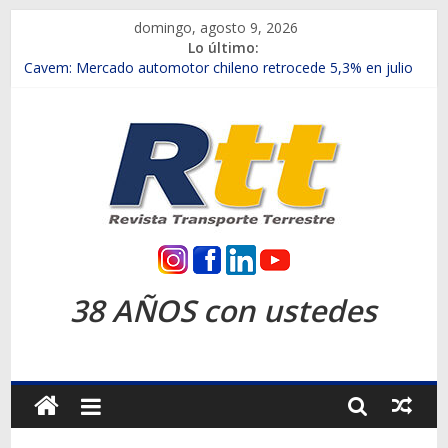
Saltar
domingo, agosto 9, 2026
al
Lo último:
contenido
Chile es el primer mercado internacional en lanzar la nueva
Maxus T70
Cavem: Mercado automotor chileno retrocede 5,3% en julio
Salfa suma vehículos electrificados de Chevrolet en el Biobío
Samex amplía su red con nuevas sucursales en Rancagua y
Copiapó
SINOTRUK Pick-ups presentó la recién estrenada Bolden en
la Expo Compras Públicas 2026
Rtt
Revista
38 AÑOS con ustedes
Transporte
Terrestre