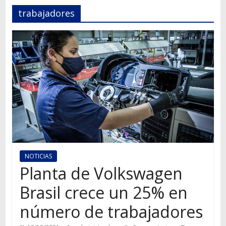
Autos,
trabajadores
camiones,
motos,
información
del
mundo
del
transporte
NOTICIAS
Planta de Volkswagen
Brasil crece un 25% en
número de trabajadores