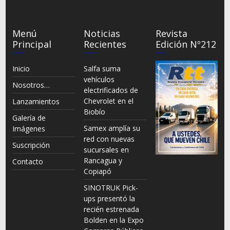
Menú
Noticias
Revista
Principal
Recientes
Edición Nº212
Inicio
Salfa suma
vehículos
Nosotros…
electrificados de
Chevrolet en el
Lanzamientos
Biobío
Galería de
Samex amplía su
Imágenes
red con nuevas
Suscripción
sucursales en
Rancagua y
Contacto
Copiapó
SINOTRUK Pick-
ups presentó la
recién estrenada
Bolden en la Expo