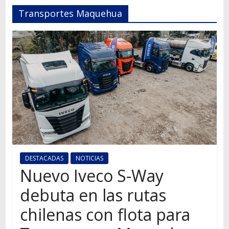
Autos,
Transportes Maquehua
camiones,
motos,
información
del
mundo
del
transporte
DESTACADAS
NOTICIAS
Nuevo Iveco S-Way
debuta en las rutas
chilenas con flota para