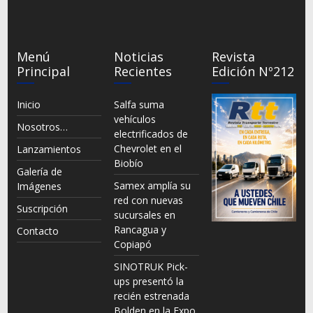
Menú
Noticias
Revista
Principal
Recientes
Edición Nº212
Inicio
Salfa suma
vehículos
Nosotros…
electrificados de
Chevrolet en el
Lanzamientos
Biobío
Galería de
Samex amplía su
Imágenes
red con nuevas
Suscripción
sucursales en
Rancagua y
Contacto
Copiapó
SINOTRUK Pick-
ups presentó la
recién estrenada
Bolden en la Expo