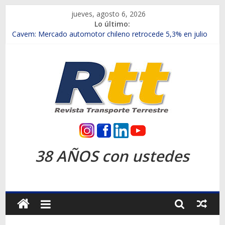
Saltar
jueves, agosto 6, 2026
al
Lo último:
contenido
Chile es el primer mercado internacional en lanzar la nueva
Maxus T70
Cavem: Mercado automotor chileno retrocede 5,3% en julio
Salfa suma vehículos electrificados de Chevrolet en el Biobío
Samex amplía su red con nuevas sucursales en Rancagua y
Copiapó
SINOTRUK Pick-ups presentó la recién estrenada Bolden en
la Expo Compras Públicas 2026
Rtt
Revista
38 AÑOS con ustedes
Transporte
Terrestre