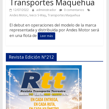
Transportes Maquehua
12/07/2022
administrador
0 comentarios
,
,
Andes Motor
Iveco S-Way
Transportes Maquehua
El debut en operaciones del modelo de la marca
representada y distribuida por Andes Motor será
en una flota de
Leer más
Revista Edición Nº212